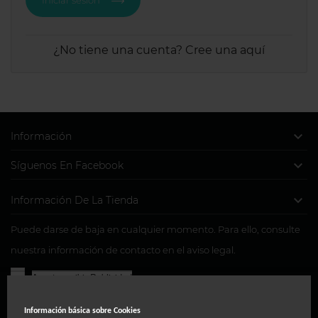
¿No tiene una cuenta? Cree una aquí

Información

Síguenos En Facebook

Información De La Tienda
Puede darse de baja en cualquier momento. Para ello, consulte
nuestra información de contacto en el aviso legal.
Acepto recibir Publicidad
Usted consiente, a través de la marcación de la presente
Información básica sobre
Cookies