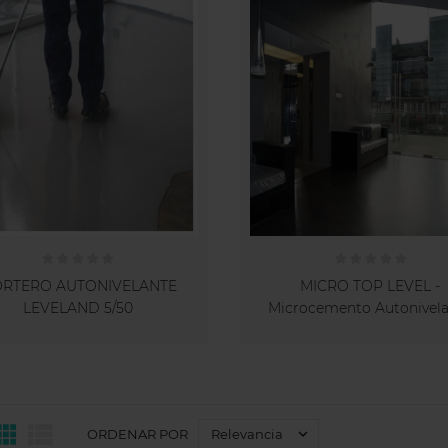
RTERO AUTONIVELANTE
MICRO TOP LEVEL -
LEVELAND 5/50
Microcemento Autonivel



Relevancia
ORDENAR POR