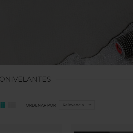
ONIVELANTES



Relevancia
ORDENAR POR