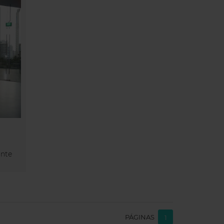
ante
PÁGINAS
1