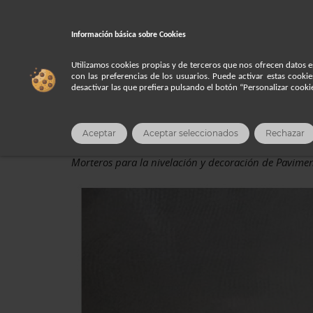
Es
Información básica sobre
Cookies
Utilizamos cookies propias y de terceros que nos ofrecen datos e
Inicio
Productos
AUTONIVELANTES
con las preferencias de los usuarios. Puede activar estas cooki
desactivar las que prefiera pulsando el botón “Personalizar cook
AUTONIVELANTE
Aceptar
Aceptar seleccionados
Rechazar
Morteros para la nivelación y decoración de Pavime