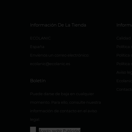
Información De La Tienda
Inform
ECOLANIC
Calidad
España
Política
Envíenos un correo electrónico:
Política
ecolanic@ecolanic.es
Política
Aviso le
Boletín
Ecolanic
Contact
Puede darse de baja en cualquier
momento. Para ello, consulte nuestra
información de contacto en el aviso
legal.
Acepto recibir Publicidad