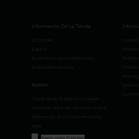
Información De La Tienda
Inform
ECOLANIC
Calidad
España
Política
Envíenos un correo electrónico:
Política
ecolanic@ecolanic.es
Política
Aviso le
Boletín
Ecolanic
Contact
Puede darse de baja en cualquier
momento. Para ello, consulte nuestra
información de contacto en el aviso
legal.
Acepto recibir Publicidad