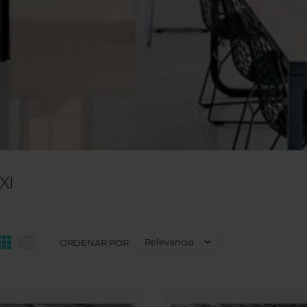
XI



Relevancia
ORDENAR POR