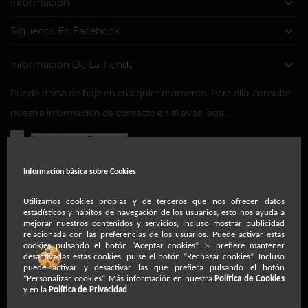

Información

Síguenos En Facebook

Información De La Tienda
Puede darse de baja en cualquier momento. Para ello, consulte
nuestra información de contacto en el aviso legal.
Acepto recibir Publicidad
Usted consiente, a través de la marcación de la presente
Información básica sobre
Cookies
casilla, para la recepción de comunicaciones comerciales y
de cortesía relacionadas con nuestra entidad a través del
Utilizamos cookies propias y de terceros que nos ofrecen datos
estadísticos y hábitos de navegación de los usuarios; esto nos ayuda a
teléfono, correo postal ordinario, fax, correo electrónico o
mejorar nuestros contenidos y servicios, incluso mostrar publicidad
relacionada con las preferencias de los usuarios. Puede activar estas
medios de comunicación electrónica equivalentes.
cookies pulsando el botón “Aceptar cookies”. Si prefiere mantener
desactivadas estas cookies, pulse el botón “Rechazar cookies”. Incluso
puede activar y desactivar las que prefiera pulsando el botón
“Personalizar cookies”. Más información en nuestra
Política de Cookies
y en la
Política de Privacidad