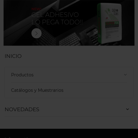
NEW!
GEL ADHESIVO
LO PEGA TODO!!
INICIO
Productos
keyboard_arrow_down
Catálogos y Muestrarios
NOVEDADES