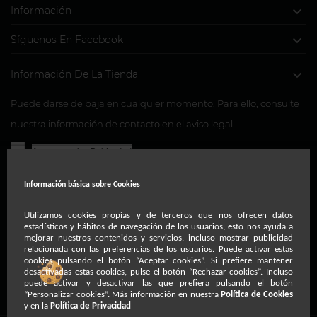

Información

Síguenos En Facebook

Información De La Tienda
Puede darse de baja en cualquier momento. Para ello, consulte
nuestra información de contacto en el aviso legal.
Acepto recibir Publicidad
Usted consiente, a través de la marcación de la presente
Información básica sobre
Cookies
casilla, para la recepción de comunicaciones comerciales y
de cortesía relacionadas con nuestra entidad a través del
Utilizamos cookies propias y de terceros que nos ofrecen datos
estadísticos y hábitos de navegación de los usuarios; esto nos ayuda a
teléfono, correo postal ordinario, fax, correo electrónico o
mejorar nuestros contenidos y servicios, incluso mostrar publicidad
relacionada con las preferencias de los usuarios. Puede activar estas
medios de comunicación electrónica equivalentes.
cookies pulsando el botón “Aceptar cookies”. Si prefiere mantener
desactivadas estas cookies, pulse el botón “Rechazar cookies”. Incluso
puede activar y desactivar las que prefiera pulsando el botón
“Personalizar cookies”. Más información en nuestra
Política de Cookies
y en la
Política de Privacidad