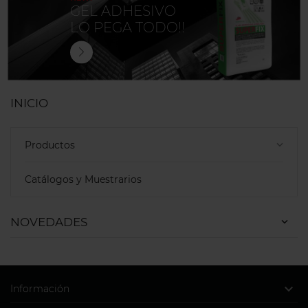
GEL ADHESIVO
LO PEGA TODO!!
INICIO
Productos
keyboard_arrow_down
Catálogos y Muestrarios
NOVEDADES

Información