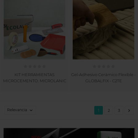
KIT HERRAMIENTAS
Gel-Adhesivo Cerámico Flexible -
MICROCEMENTO. MICROLANIC
GLOBALFIX - C2TE
Relevancia


1
2
3
NEW!