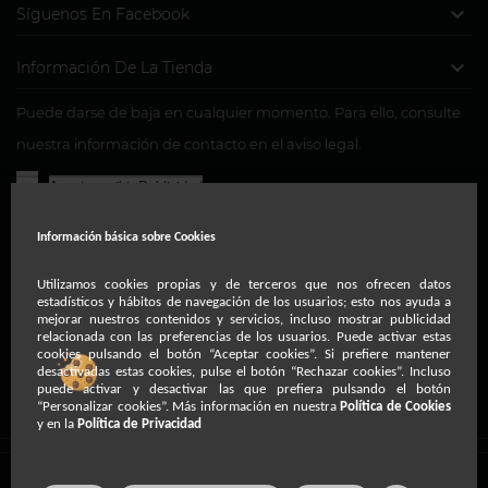

Síguenos En Facebook

Información De La Tienda
Puede darse de baja en cualquier momento. Para ello, consulte
nuestra información de contacto en el aviso legal.
Acepto recibir Publicidad
Usted consiente, a través de la marcación de la presente
Información básica sobre
Cookies
casilla, para la recepción de comunicaciones comerciales y
de cortesía relacionadas con nuestra entidad a través del
Utilizamos cookies propias y de terceros que nos ofrecen datos
estadísticos y hábitos de navegación de los usuarios; esto nos ayuda a
teléfono, correo postal ordinario, fax, correo electrónico o
mejorar nuestros contenidos y servicios, incluso mostrar publicidad
relacionada con las preferencias de los usuarios. Puede activar estas
medios de comunicación electrónica equivalentes.
cookies pulsando el botón “Aceptar cookies”. Si prefiere mantener
desactivadas estas cookies, pulse el botón “Rechazar cookies”. Incluso
puede activar y desactivar las que prefiera pulsando el botón
“Personalizar cookies”. Más información en nuestra
Política de Cookies
y en la
Política de Privacidad